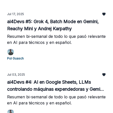
Jul 17, 2025
ai4Devs #5: Grok 4, Batch Mode en Gemini,
Reachy Mini y Andrej Karpathy
Resumen bi-semanal de todo lo que pasó relevante
en AI para técnicos y en español.
Pol Guasch
Jul 03, 2025
ai4Devs #4: AI en Google Sheets, LLMs
controlando máquinas expendedoras y Gemini
CLI.
Resumen bi-semanal de todo lo que pasó relevante
en AI para técnicos y en español.